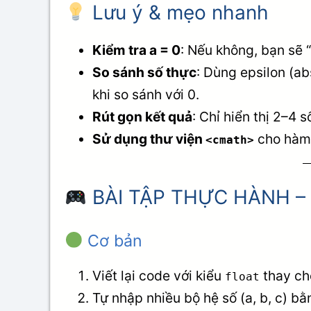
Lưu ý & mẹo nhanh
Kiểm tra a = 0
: Nếu không, bạn sẽ 
So sánh số thực
: Dùng epsilon (a
khi so sánh với 0.
Rút gọn kết quả
: Chỉ hiển thị 2–4 
Sử dụng thư viện
cho hàm 
<cmath>
BÀI TẬP THỰC HÀNH –
Cơ bản
Viết lại code với kiểu
thay c
float
Tự nhập nhiều bộ hệ số (a, b, c) bằ