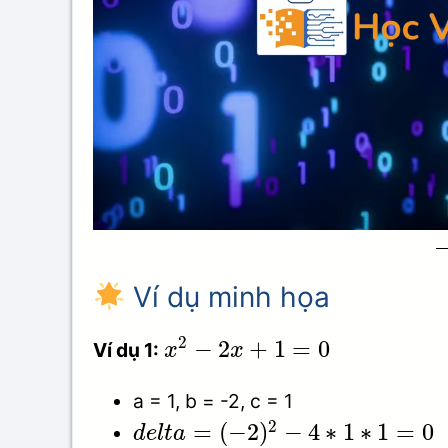
Ví dụ minh họa
2
−
2
+
1
=
0
Ví dụ 1:
x
x
a = 1, b = -2, c = 1
2
=
(
−
2
)
−
4
∗
1
∗
1
=
0
d
e
l
t
a