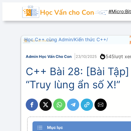
#Micro:Bit
Học C++ cùng Admin
Kiến thức C++
/
/
|
545
lượt x
Admin Học Vấn Cho Con
23/10/2025
C++ Bài 28: [Bài Tập]
“Truy lùng ẩn số X!”
Mục lục