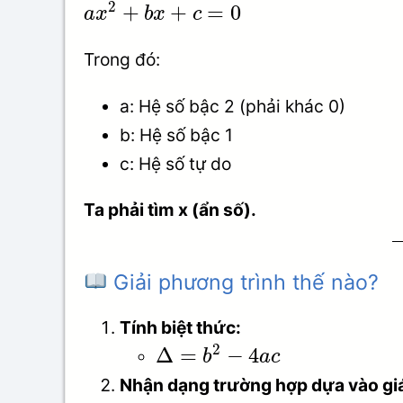
2
+
+
=
0
a
x
b
x
c
Trong đó:
a: Hệ số bậc 2 (phải khác 0)
b: Hệ số bậc 1
c: Hệ số tự do
Ta phải tìm x (ẩn số).
Giải phương trình thế nào?
Tính biệt thức:
2
Δ
=
−
4
b
a
c
Nhận dạng trường hợp dựa vào giá 