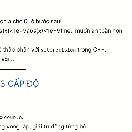
“chia cho 0” ở bước sau!
bs(x)<1e−9
ab
s
(
x
)<1
e
−9) nếu muốn an toàn hơn
số thập phân với
trong C++.
setprecision
sqrt.
 3 CẤP ĐỘ
ho
.
double
ng vòng lặp, giải tự động từng bộ.