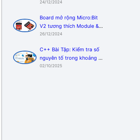
Makecode
24/12/2024
Board mở rộng Micro:Bit
V2 tương thích Module &
Sensor 3.3v, 5v
26/12/2024
C++ Bài Tập: Kiểm tra số
nguyên tố trong khoảng –
tìm kho báu số học!
02/10/2025