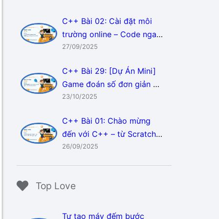
C++ Bài 02: Cài đặt môi
trường online – Code ngay
không cần cài đặt!
27/09/2025
C++ Bài 29: [Dự Án Mini]
Game đoán số đơn giản –
“Tìm kho báu bí ẩn!”
23/10/2025
C++ Bài 01: Chào mừng
đến với C++ – từ Scratch
đến siêu ngôn ngữ!
26/09/2025
Top Love
Tự tạo máy đếm bước