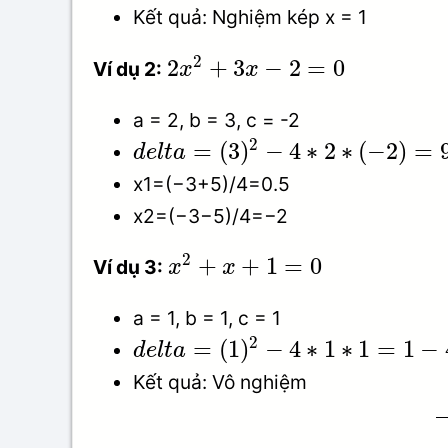
Kết quả: Nghiệm kép x = 1
2
2
+
3
−
2
=
0
Ví dụ 2:
x
x
a = 2, b = 3, c = -2
2
=
(
3
)
−
4
∗
2
∗
(
−
2
)
=
d
e
l
t
a
x1=(−3+5)/4=0.5
x2=(−3−5)/4=−2
2
+
+
1
=
0
Ví dụ 3:
x
x
a = 1, b = 1, c = 1
2
=
(
1
)
−
4
∗
1
∗
1
=
1
−
d
e
l
t
a
Kết quả: Vô nghiệm