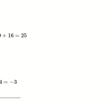
9
+
16
=
25
4
=
−
3