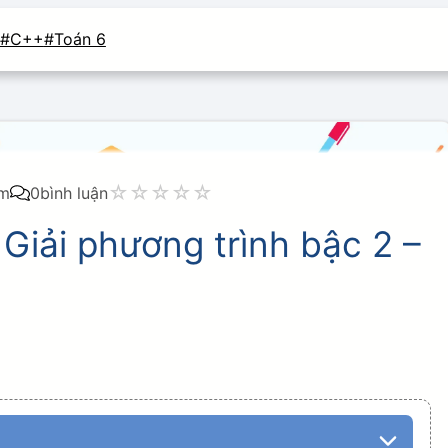
#C++
#Toán 6
☆
☆
☆
☆
☆
em
0
bình luận
 Giải phương trình bậc 2 –