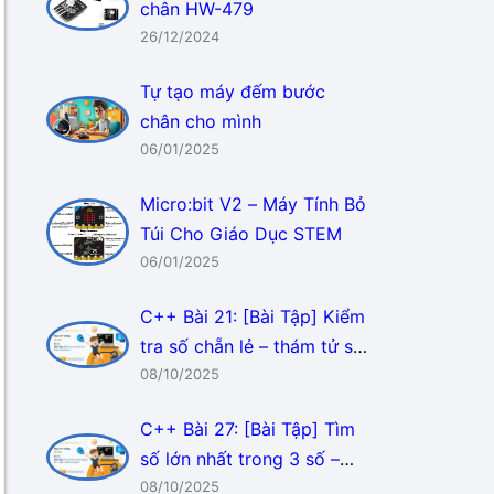
chân HW-479
26/12/2024
Tự tạo máy đếm bước
chân cho mình
06/01/2025
Micro:bit V2 – Máy Tính Bỏ
Túi Cho Giáo Dục STEM
06/01/2025
C++ Bài 21: [Bài Tập] Kiểm
tra số chẵn lẻ – thám tử số
học!
08/10/2025
C++ Bài 27: [Bài Tập] Tìm
số lớn nhất trong 3 số –
cuộc chiến so sánh!
08/10/2025