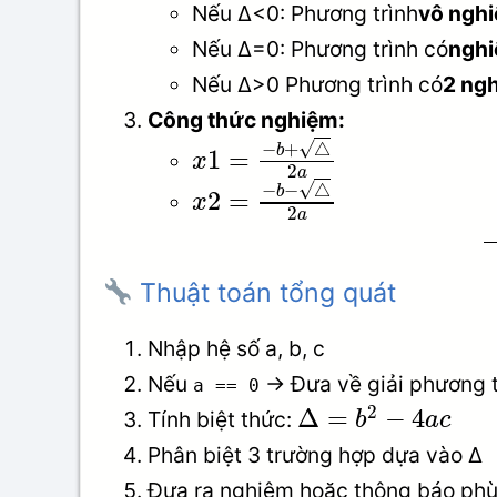
Nếu Δ<0: Phương trình
vô ngh
Nếu Δ=0: Phương trình có
nghi
Nếu Δ>0 Phương trình có
2 ngh
Công thức nghiệm:
√
−
+
△
b
1
=
x
2
a
√
−
−
△
b
2
=
x
2
a
Thuật toán tổng quát
Nhập hệ số a, b, c
Nếu
→ Đưa về giải phương t
a == 0
2
Δ
=
−
4
Tính biệt thức:
b
a
c
Phân biệt 3 trường hợp dựa vào Δ
Đưa ra nghiệm hoặc thông báo ph